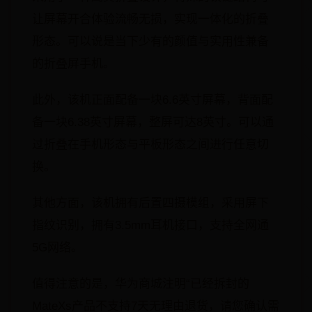
让屏幕开合体验流畅无损，实现一体化的折叠
形态。可以说是当下少有的颜值与实用性兼备
的折叠屏手机。
此外，该机正面配备一块6.6英寸屏幕，背面配
备一块6.38英寸屏幕，整屏可达8英寸。可以通
过折叠在手机形态与平板形态之间进行任意切
换。
其他方面，该机拥有后置四摄模组，采用屏下
指纹识别，拥有3.5mm耳机接口，支持全网通
5G网络。
值得注意的是，华为商城注明“已经拆封的
MateXs产品不支持7天无理由退货，请您确认需