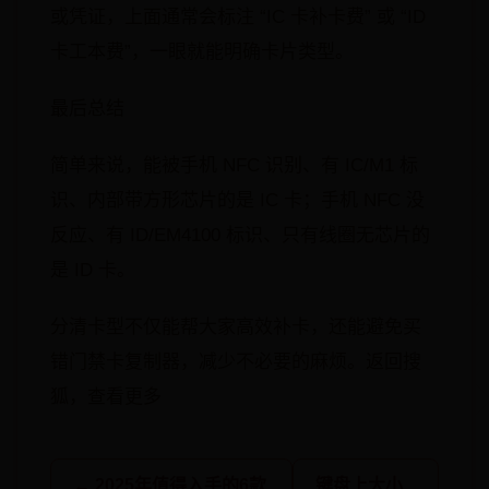
或凭证，上面通常会标注 “IC 卡补卡费” 或 “ID
卡工本费”，一眼就能明确卡片类型。
最后总结
简单来说，能被手机 NFC 识别、有 IC/M1 标
识、内部带方形芯片的是 IC 卡；手机 NFC 没
反应、有 ID/EM4100 标识、只有线圈无芯片的
是 ID 卡。
分清卡型不仅能帮大家高效补卡，还能避免买
错门禁卡复制器，减少不必要的麻烦。返回搜
狐，查看更多
← 2025年值得入手的6款
键盘上大小