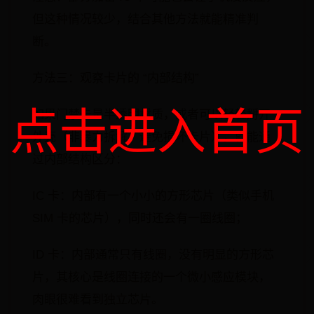
但这种情况较少，结合其他方法就能精准判
断。
方法三：观察卡片的 “内部结构”
点击进入首页
如果门禁卡是半透明材质，或者可以轻轻掰开
外壳（非暴力拆解，避免损坏卡片），就能通
过内部结构区分：
IC 卡：内部有一个小小的方形芯片（类似手机
SIM 卡的芯片），同时还会有一圈线圈；
ID 卡：内部通常只有线圈，没有明显的方形芯
片，其核心是线圈连接的一个微小感应模块，
肉眼很难看到独立芯片。