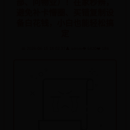
部、问物业）！在家秒辨，
避免补卡懵圈、买错复制设
备白花钱，小白也能轻松搞
定
📅 2026-06-15 18:02:37
👤 admin
👁️ 6420
❤️ 184