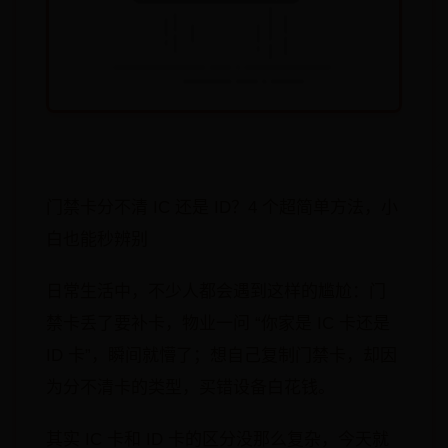
门禁卡分不清 IC 还是 ID？4 个超简单方法，小
白也能秒辨别
日常生活中，不少人都会遇到这样的尴尬：门
禁卡丢了要补卡，物业一问 “你家是 IC 卡还是
ID 卡”，瞬间就懵了；想自己复制门禁卡，却因
为分不清卡的类型，买错设备白花钱。
其实 IC 卡和 ID 卡的区分没那么复杂，今天就