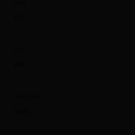
equal
等号
/
slash
斜线
\
back slask
反斜线
|