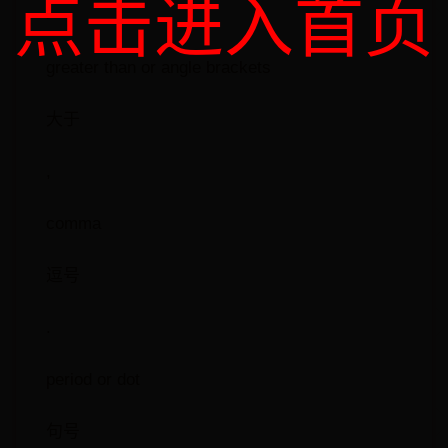
点击进入首页
>
greater than or angle brackets
大于
,
comma
逗号
.
period or dot
句号