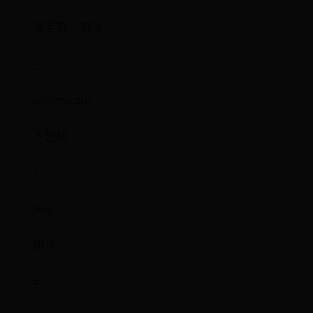
连字符、减号
_
underscore
下划线
+
plus
加号
=