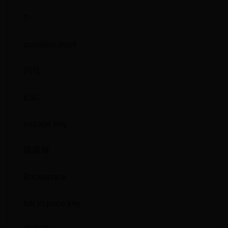
?
question mark
问号
ESC
escape key
跳离键
Backspace
backspace key