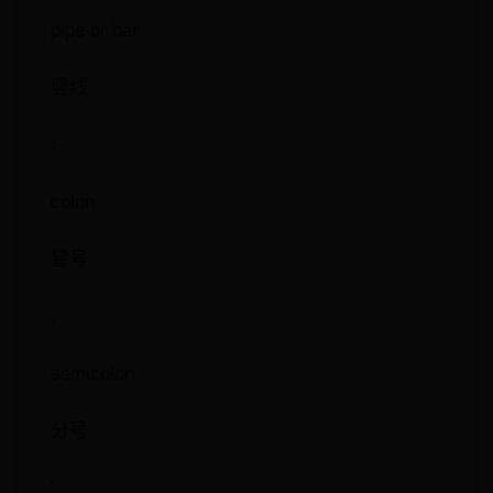
pipe or bar
竖线
:
colon
冒号
;
semicolon
分号
'