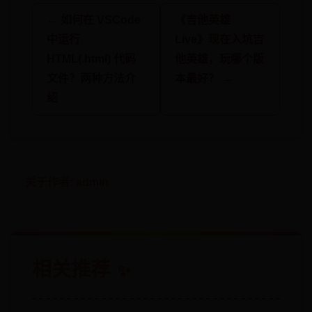
← 如何在 VSCode
《吉他英雄
中运行
Live》现在入坑吉
HTML(.html) 代码
他英雄，玩哪个版
文件？两种方法介
本最好？ →
绍
关于作者: admin
相关推荐